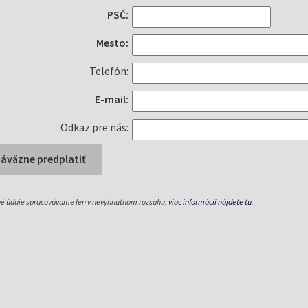
PSČ:
Mesto:
Telefón:
E-mail:
Odkaz pre nás:
é údaje spracovávame len v nevyhnutnom rozsahu,
viac informácií nájdete tu
.