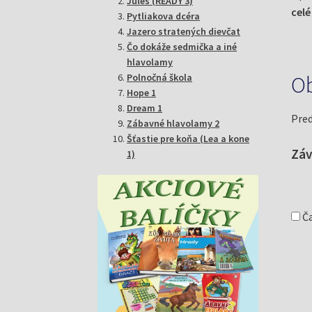
Jules (READY 3)
celé
Pytliakova dcéra
Jazero stratených dievčat
Čo dokáže sedmička a iné
hlavolamy
Polnočná škola
Ob
Hope 1
Dream 1
Pred
Zábavné hlavolamy 2
Šťastie pre koňa (Lea a kone
Záv
1)
Ča