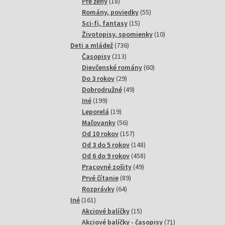
18
produktov
Pre ženy
18
produktov
55
Romány, poviedky
55
15
produktov
Sci-fi, fantasy
15
produktov
10
Životopisy, spomienky
10
736
produktov
Deti a mládež
736
213
produktov
Časopisy
213
produktov
60
Dievčenské romány
60
29
produktov
Do 3 rokov
29
produktov
49
Dobrodružné
49
199
produktov
Iné
199
produktov
19
Leporelá
19
produktov
56
Maľovanky
56
produktov
157
Od 10 rokov
157
produktov
148
Od 3 do 5 rokov
148
produktov
458
Od 6 do 9 rokov
458
49
produktov
Pracovné zošity
49
89
produktov
Prvé čítanie
89
64
produktov
Rozprávky
64
161
produktov
Iné
161
produktov
15
Akciové balíčky
15
produktov
71
Akciové balíčky - časopisy
71