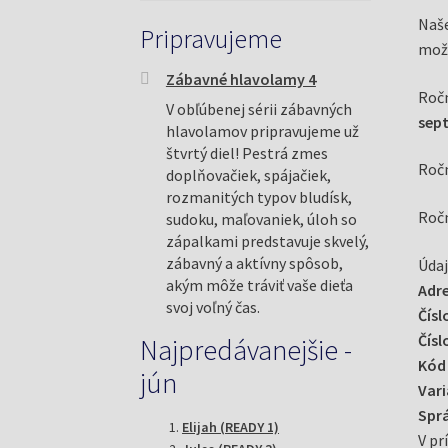
Naše
Pripravujeme
možn
Zábavné hlavolamy 4
Ročn
V obľúbenej sérii zábavných
sep
hlavolamov pripravujeme už
štvrtý diel! Pestrá zmes
Ročn
doplňovačiek, spájačiek,
rozmanitých typov bludísk,
Ročn
sudoku, maľovaniek, úloh so
zápalkami predstavuje skvelý,
zábavný a aktívny spôsob,
Údaj
akým môže tráviť vaše dieťa
Adre
svoj voľný čas.
Čísl
Čísl
Najpredávanejšie -
Kód
jún
Vari
Sprá
Elijah (READY 1)
V pr