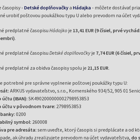
 časopisy -
Detské doplňovačky
a
Hádajka
- môžete dostávať pria
é urobiť poštovou poukážkou typu U alebo prevodom na účet vyda
é predplatné časopisu
Hádajko
je
13,41 EUR (9 čísiel, prvé vychá
tembri)
.
é predplatné časopisu
Detské doplňovačky
je
7,74 EUR (6 čísiel, p
é predplatné za obidva časopisy spolu je
21,15 EUR
.
e potrebné pre správne vyplnenie poštovej poukážky typu U:
sát:
ARKUS vydavateľstvo, s.r.o., Komenského 934/52, 905 01 Seni
o účtu (IBAN):
SK4902000000002798953853
o účtu v pôvodnom tvare:
2798953853
 banky:
0200
abilný symbol:
260008
va pre adresáta:
sem uveďte, ktorý časopis si predplácate a od kt
ípade, ak úhradu zrealizujete prevodom na účet vydavateľstva,
do s