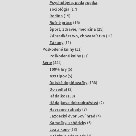
produktov
Psychológia, pedagogika,
17
sociológia
17
15
produktov
Rodina
15
produktov
16
Ručné práce
16
produktov
29
Šport, zdravie, medicína
29
produktov
10
Záhradkárstvo, chovateľstvo
10
11
produktov
Zákony
11
produktov
11
Poškodené knihy
11
produktov
11
Poškodené knihy
11
444
produktov
Série
444
produktov
5
100% hry
5
produktov
5
499 tipov
5
produktov
138
Detské doplňovačky
138
3
produktov
Do sedla!
3
produkty
188
Hádajko
188
produktov
2
Hádajkove dobrodružstvá
2
7
produkty
Havranie záhady
7
produktov
4
Jazdecký dvor Soví hrad
4
6
produkty
Kamošky, schôdzky
6
13
produktov
Lea a kone
13
produktov
7