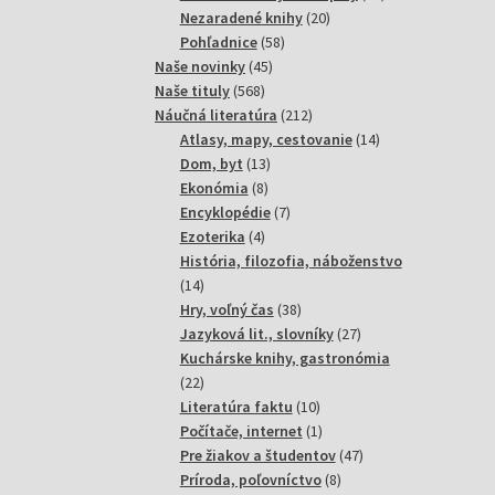
20
produktov
Nezaradené knihy
20
58
produktov
Pohľadnice
58
45
produktov
Naše novinky
45
568
produktov
Naše tituly
568
produktov
212
Náučná literatúra
212
produktov
14
Atlasy, mapy, cestovanie
14
13
produktov
Dom, byt
13
8
produktov
Ekonómia
8
produktov
7
Encyklopédie
7
4
produktov
Ezoterika
4
produkty
História, filozofia, náboženstvo
14
14
produktov
38
Hry, voľný čas
38
produktov
27
Jazyková lit., slovníky
27
produktov
Kuchárske knihy, gastronómia
22
22
produktov
10
Literatúra faktu
10
produktov
1
Počítače, internet
1
produkt
47
Pre žiakov a študentov
47
8
produktov
Príroda, poľovníctvo
8