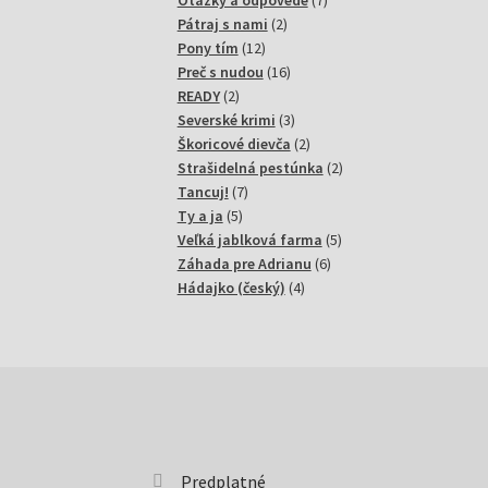
Otázky a odpovede
7
2
produktov
Pátraj s nami
2
12
produkty
Pony tím
12
produktov
16
Preč s nudou
16
2
produktov
READY
2
produkty
3
Severské krimi
3
produkty
2
Škoricové dievča
2
produkty
2
Strašidelná pestúnka
2
7
produkty
Tancuj!
7
5
produktov
Ty a ja
5
produktov
5
Veľká jablková farma
5
6
produktov
Záhada pre Adrianu
6
4
produktov
Hádajko (český)
4
produkty
Predplatné