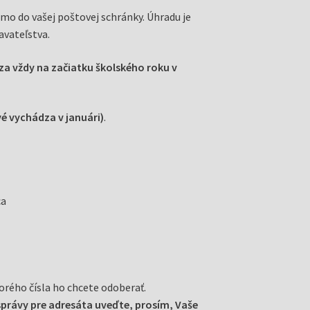
mo do vašej poštovej schránky. Úhradu je
vateľstva.
dza vždy na začiatku školského roku v
rvé vychádza v januári)
.
ca
orého čísla ho chcete odoberať.
právy pre adresáta uveďte, prosím, Vaše