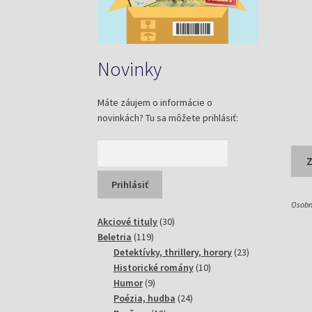
Novinky
Máte záujem o informácie o
novinkách? Tu sa môžete prihlásiť:
Osobn
30
Akciové tituly
30
119
produktov
Beletria
119
produktov
23
Detektívky, thrillery, horory
23
10
produktov
Historické romány
10
9
produktov
Humor
9
produktov
24
Poézia, hudba
24