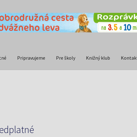
tné
Pripravujeme
Pre školy
Knižný klub
Kontak
edplatné