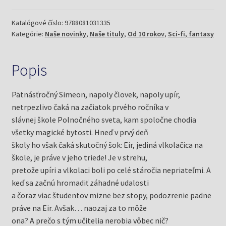
(Desard,
Maelle)
Katalógové číslo:
9788081031335
Kategórie:
Naše novinky
,
Naše tituly
,
Od 10 rokov
,
Sci-fi, fantasy
Popis
Pätnásťročný Simeon, napoly človek, napoly upír,
netrpezlivo čaká na začiatok prvého ročníka v
slávnej škole Polnočného sveta, kam spoločne chodia
všetky magické bytosti. Hneď v prvý deň
školy ho však čaká skutočný šok: Eir, jediná vlkolačica na
škole, je práve v jeho triede! Je v strehu,
pretože upíri a vlkolaci boli po celé stáročia nepriateľmi. A
keď sa začnú hromadiť záhadné udalosti
a čoraz viac študentov mizne bez stopy, podozrenie padne
práve na Eir. Avšak… naozaj za to môže
ona? A prečo s tým učitelia nerobia vôbec nič?