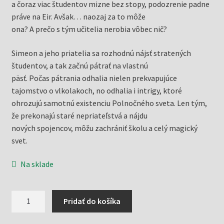
a čoraz viac študentov mizne bez stopy, podozrenie padne
práve na Eir. Avšak… naozaj za to môže
ona? A prečo s tým učitelia nerobia vôbec nič?
Simeon a jeho priatelia sa rozhodnú nájsť stratených
študentov, a tak začnú pátrať na vlastnú
päsť. Počas pátrania odhalia nielen prekvapujúce
tajomstvo o vlkolakoch, no odhalia i intrigy, ktoré
ohrozujú samotnú existenciu Polnočného sveta. Len tým,
že prekonajú staré nepriateľstvá a nájdu
nových spojencov, môžu zachrániť školu a celý magický
svet.
Na sklade
množstvo
Pridať do košíka
Polnočná
škola