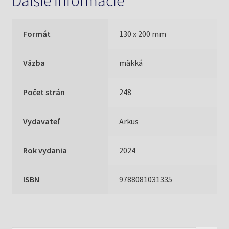
Ďalšie informácie
Formát
130 x 200 mm
Väzba
mäkká
Počet strán
248
Vydavateľ
Arkus
Rok vydania
2024
ISBN
9788081031335