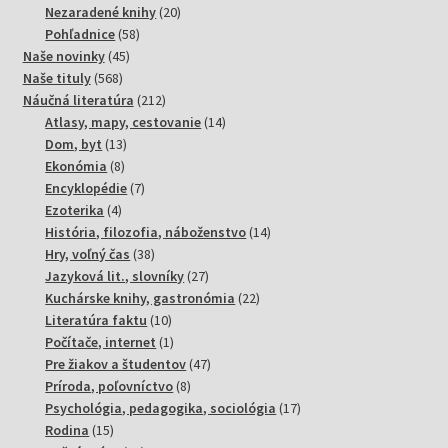
20
produktov
Nezaradené knihy
20
58
produktov
Pohľadnice
58
45
produktov
Naše novinky
45
568
produktov
Naše tituly
568
produktov
212
Náučná literatúra
212
produktov
14
Atlasy, mapy, cestovanie
14
13
produktov
Dom, byt
13
8
produktov
Ekonómia
8
produktov
7
Encyklopédie
7
4
produktov
Ezoterika
4
produkty
14
História, filozofia, náboženstvo
14
38
produktov
Hry, voľný čas
38
produktov
27
Jazyková lit., slovníky
27
produktov
22
Kuchárske knihy, gastronómia
22
10
produktov
Literatúra faktu
10
produktov
1
Počítače, internet
1
produkt
47
Pre žiakov a študentov
47
8
produktov
Príroda, poľovníctvo
8
produktov
17
Psychológia, pedagogika, sociológia
17
15
produktov
Rodina
15