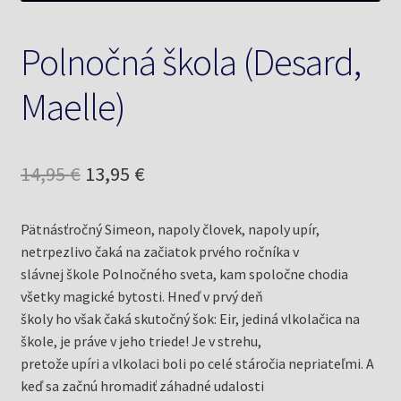
Polnočná škola (Desard,
Maelle)
Pôvodná
Aktuálna
14,95
€
13,95
€
cena
cena
Pätnásťročný Simeon, napoly človek, napoly upír,
bola:
je:
netrpezlivo čaká na začiatok prvého ročníka v
14,95 €.
13,95 €.
slávnej škole Polnočného sveta, kam spoločne chodia
všetky magické bytosti. Hneď v prvý deň
školy ho však čaká skutočný šok: Eir, jediná vlkolačica na
škole, je práve v jeho triede! Je v strehu,
pretože upíri a vlkolaci boli po celé stáročia nepriateľmi. A
keď sa začnú hromadiť záhadné udalosti