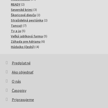
2
produktov
READY
2
produkty
3
Severské krimi
3
produkty
2
Škoricové dievča
2
produkty
2
Strašidelná pestúnka
2
7
produkty
Tancuj!
7
5
produktov
Ty a ja
5
produktov
5
Veľká jablková farma
5
6
produktov
Záhada pre Adrianu
6
4
produktov
Hádajko (český)
4
produkty
Predplatné
Ako objednať
O nás
Časopisy
Pripravujeme