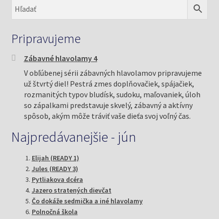
Pripravujeme
Zábavné hlavolamy 4
V obľúbenej sérii zábavných hlavolamov pripravujeme
už štvrtý diel! Pestrá zmes doplňovačiek, spájačiek,
rozmanitých typov bludísk, sudoku, maľovaniek, úloh
so zápalkami predstavuje skvelý, zábavný a aktívny
spôsob, akým môže tráviť vaše dieťa svoj voľný čas.
Najpredávanejšie - jún
Elijah (READY 1)
Jules (READY 3)
Pytliakova dcéra
Jazero stratených dievčat
Čo dokáže sedmička a iné hlavolamy
Polnočná škola