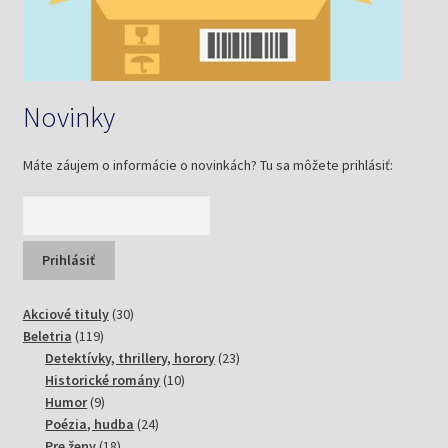
Novinky
Máte záujem o informácie o novinkách? Tu sa môžete prihlásiť:
30
Akciové tituly
30
119
produktov
Beletria
119
produktov
23
Detektívky, thrillery, horory
23
10
produktov
Historické romány
10
9
produktov
Humor
9
produktov
24
Poézia, hudba
24
18
produktov
Pre ženy
18