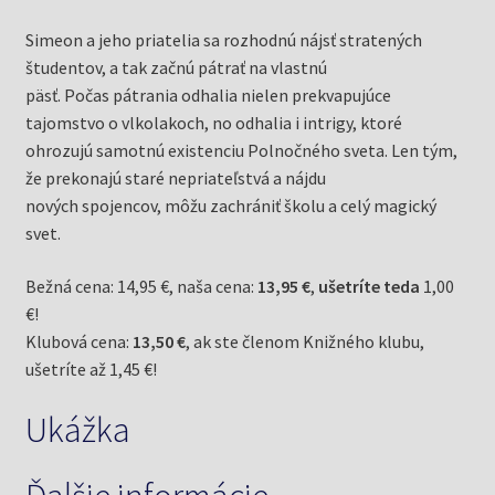
Simeon a jeho priatelia sa rozhodnú nájsť stratených
študentov, a tak začnú pátrať na vlastnú
päsť. Počas pátrania odhalia nielen prekvapujúce
tajomstvo o vlkolakoch, no odhalia i intrigy, ktoré
ohrozujú samotnú existenciu Polnočného sveta. Len tým,
že prekonajú staré nepriateľstvá a nájdu
nových spojencov, môžu zachrániť školu a celý magický
svet.
Bežná cena: 14,95 €, naša cena:
13,95 €
,
ušetríte teda
1,00
€!
Klubová cena:
13,50 €
, ak ste členom Knižného klubu,
ušetríte až 1,45 €!
Ukážka