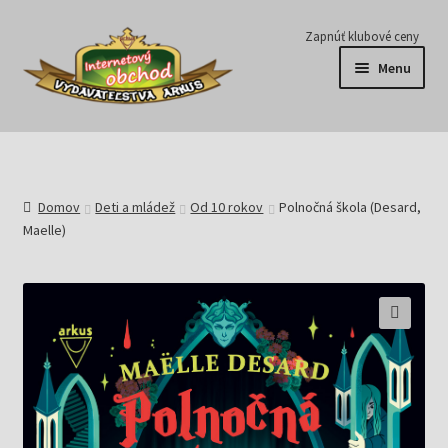
Preskočiť
Preskočiť
Zapnúť klubové ceny
na
na
Menu
navigáciu
obsah
Série
Časopisy
Domov
Deti a mládež
Od 10 rokov
Polnočná škola (Desard,
Maelle)
E-knihy
Predplatné
Pripravujeme
Pre školy