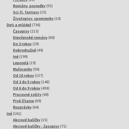
produktov
55
Romány, poviedky
55
15
produktov
Sci-fi, fantasy
15
produktov
10
Životopisy, spomienky
10
736
produktov
Deti a mládež
736
213
produktov
Časopisy
213
produktov
60
Dievčenské romány
60
29
produktov
Do 3 rokov
29
produktov
49
Dobrodružné
49
199
produktov
Iné
199
produktov
19
Leporelá
19
produktov
56
Maľovanky
56
produktov
157
Od 10 rokov
157
produktov
148
Od 3 do 5 rokov
148
produktov
458
Od 6 do 9 rokov
458
49
produktov
Pracovné zošity
49
89
produktov
Prvé čítanie
89
64
produktov
Rozprávky
64
161
produktov
Iné
161
produktov
15
Akciové balíčky
15
produktov
71
Akciové balíčky - časopisy
71