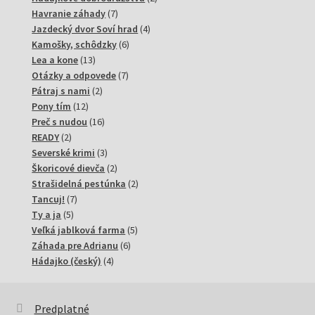
7
produkty
Havranie záhady
7
produktov
4
Jazdecký dvor Soví hrad
4
6
produkty
Kamošky, schôdzky
6
13
produktov
Lea a kone
13
produktov
7
Otázky a odpovede
7
2
produktov
Pátraj s nami
2
12
produkty
Pony tím
12
produktov
16
Preč s nudou
16
2
produktov
READY
2
produkty
3
Severské krimi
3
produkty
2
Škoricové dievča
2
produkty
2
Strašidelná pestúnka
2
7
produkty
Tancuj!
7
5
produktov
Ty a ja
5
produktov
5
Veľká jablková farma
5
6
produktov
Záhada pre Adrianu
6
4
produktov
Hádajko (český)
4
produkty
Predplatné