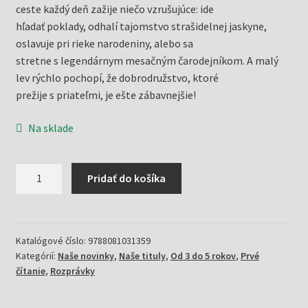
ceste každý deň zažije niečo vzrušujúce: ide
hľadať poklady, odhalí tajomstvo strašidelnej jaskyne,
oslavuje pri rieke narodeniny, alebo sa
stretne s legendárnym mesačným čarodejníkom. A malý
lev rýchlo pochopí, že dobrodružstvo, ktoré
prežije s priateľmi, je ešte zábavnejšie!
Na sklade
množstvo
Pridať do košíka
Dobrodružná
cesta
odvážneho
leva
Katalógové číslo:
9788081031359
Kategórií:
Naše novinky
,
Naše tituly
,
Od 3 do 5 rokov
,
Prvé
(Katharina
čítanie
,
Rozprávky
E.Volk)