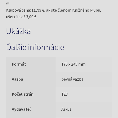
€!
Klubová cena:
11,95 €
, ak ste členom Knižného klubu,
ušetríte až 3,00 €!
Ukážka
Ďalšie informácie
Formát
175 x 245 mm
Väzba
pevná väzba
Počet strán
128
Vydavateľ
Arkus