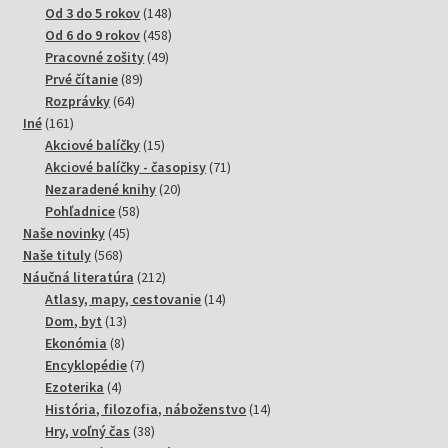
produktov
148
Od 3 do 5 rokov
148
produktov
458
Od 6 do 9 rokov
458
49
produktov
Pracovné zošity
49
89
produktov
Prvé čítanie
89
64
produktov
Rozprávky
64
161
produktov
Iné
161
produktov
15
Akciové balíčky
15
produktov
71
Akciové balíčky - časopisy
71
20
produktov
Nezaradené knihy
20
58
produktov
Pohľadnice
58
45
produktov
Naše novinky
45
568
produktov
Naše tituly
568
produktov
212
Náučná literatúra
212
produktov
14
Atlasy, mapy, cestovanie
14
13
produktov
Dom, byt
13
8
produktov
Ekonómia
8
produktov
7
Encyklopédie
7
4
produktov
Ezoterika
4
produkty
14
História, filozofia, náboženstvo
14
38
produktov
Hry, voľný čas
38