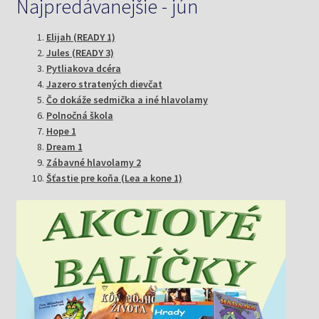
Najpredávanejšie - jún
Elijah (READY 1)
Jules (READY 3)
Pytliakova dcéra
Jazero stratených dievčat
Čo dokáže sedmička a iné hlavolamy
Polnočná škola
Hope 1
Dream 1
Zábavné hlavolamy 2
Šťastie pre koňa (Lea a kone 1)