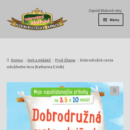
Preskočiť
Preskočiť
Zapnúť klubové ceny
na
na
Menu
navigáciu
obsah
Série
Časopisy
Domov
Deti a mládež
Prvé čítanie
Dobrodružná cesta
odvážneho leva (Katharina E.Volk)
E-knihy
Predplatné
Pripravujeme
Pre školy