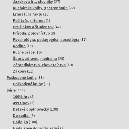
produktov
27
Jazyková lit., slovníky
27
produktov
22
Kuchárske knihy, gastronómia
22
10
produktov
Literatúra faktu
10
produktov
1
Počítače, internet
1
produkt
47
Pre žiakov a študentov
47
8
produktov
Príroda, poľovníctvo
8
produktov
17
Psychológia, pedagogika, sociológia
17
15
produktov
Rodina
15
produktov
16
Ručné práce
16
produktov
29
Šport, zdravie, medicína
29
produktov
10
Záhradkárstvo, chovateľstvo
10
11
produktov
Zákony
11
produktov
11
Poškodené knihy
11
produktov
11
Poškodené knihy
11
444
produktov
Série
444
produktov
5
100% hry
5
produktov
5
499 tipov
5
produktov
138
Detské doplňovačky
138
3
produktov
Do sedla!
3
produkty
188
Hádajko
188
produktov
2
Hádajkove dobrodružstvá
2