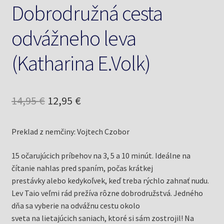
Dobrodružná cesta
odvážneho leva
(Katharina E.Volk)
Pôvodná
Aktuálna
14,95
€
12,95
€
cena
cena
Preklad z nemčiny: Vojtech Czobor
bola:
je:
14,95 €.
12,95 €.
15 očarujúcich príbehov na 3, 5 a 10 minút. Ideálne na
čítanie nahlas pred spaním, počas krátkej
prestávky alebo kedykoľvek, keď treba rýchlo zahnať nudu.
Lev Taio veľmi rád prežíva rôzne dobrodružstvá. Jedného
dňa sa vyberie na odvážnu cestu okolo
sveta na lietajúcich saniach, ktoré si sám zostrojil! Na