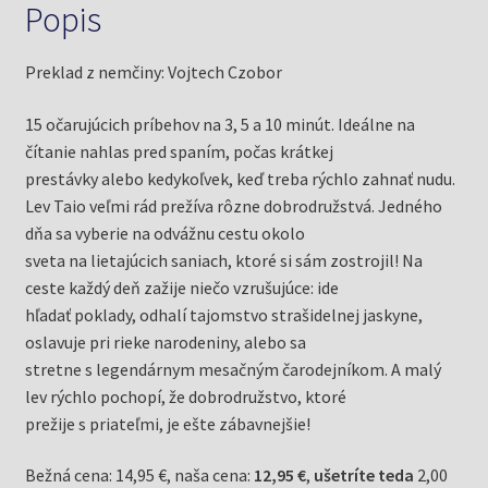
Popis
Preklad z nemčiny: Vojtech Czobor
15 očarujúcich príbehov na 3, 5 a 10 minút. Ideálne na
čítanie nahlas pred spaním, počas krátkej
prestávky alebo kedykoľvek, keď treba rýchlo zahnať nudu.
Lev Taio veľmi rád prežíva rôzne dobrodružstvá. Jedného
dňa sa vyberie na odvážnu cestu okolo
sveta na lietajúcich saniach, ktoré si sám zostrojil! Na
ceste každý deň zažije niečo vzrušujúce: ide
hľadať poklady, odhalí tajomstvo strašidelnej jaskyne,
oslavuje pri rieke narodeniny, alebo sa
stretne s legendárnym mesačným čarodejníkom. A malý
lev rýchlo pochopí, že dobrodružstvo, ktoré
prežije s priateľmi, je ešte zábavnejšie!
Bežná cena: 14,95 €, naša cena:
12,95 €
,
ušetríte teda
2,00