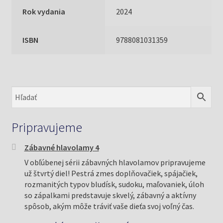
Rok vydania
2024
ISBN
9788081031359
Pripravujeme
Zábavné hlavolamy 4
V obľúbenej sérii zábavných hlavolamov pripravujeme
už štvrtý diel! Pestrá zmes doplňovačiek, spájačiek,
rozmanitých typov bludísk, sudoku, maľovaniek, úloh
so zápalkami predstavuje skvelý, zábavný a aktívny
spôsob, akým môže tráviť vaše dieťa svoj voľný čas.