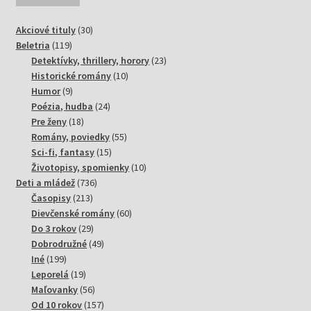
30
Akciové tituly
30
119
produktov
Beletria
119
produktov
23
Detektívky, thrillery, horory
23
10
produktov
Historické romány
10
9
produktov
Humor
9
produktov
24
Poézia, hudba
24
18
produktov
Pre ženy
18
produktov
55
Romány, poviedky
55
15
produktov
Sci-fi, fantasy
15
produktov
10
Životopisy, spomienky
10
736
produktov
Deti a mládež
736
213
produktov
Časopisy
213
produktov
60
Dievčenské romány
60
29
produktov
Do 3 rokov
29
produktov
49
Dobrodružné
49
199
produktov
Iné
199
produktov
19
Leporelá
19
produktov
56
Maľovanky
56
produktov
157
Od 10 rokov
157